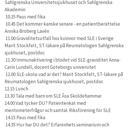
Sahlgrenska Universitetssjukhuset och Sahlgrenska
Akademin
10.25 Paus med fika
10.45 Det kommer kanske senare - en patientberättelse
Annika Broberg Lavén
11.00 Graviditetsutfall hos kvinnor med SLE i Sverige
Marit Stockfelt, ST-läkare på Reumatologen Sahlgrenska
sjukhuset, postdoc
11.30 Immunaktivering i blodet vid SLE-graviditet Anna-
Carin Lundell, docent Göteborgs universitet
12.00 SLE-skola-vad är det? Marit Stockfelt, ST-läkare på
Reumatologen Sahlgrenska sjukhuset, postdoc
12.15 Lunch
13.30 Tala med barn om SLE Åsa Sköldehammar
14.00 Vad tycker DU? Patientenkät med
mentometerfrågor och samtal. Riksförening för SLE
14.15 Paus med fika
14.35 Hur har DU det? Erfarenhets seminarium och